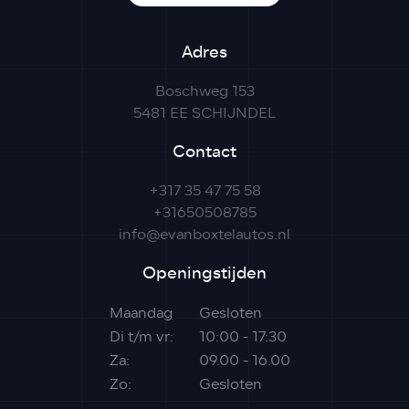
Adres
Boschweg 153
5481 EE SCHIJNDEL
Contact
+317 35 47 75 58
+31650508785
info@evanboxtelautos.nl
Openingstijden
Maandag
Gesloten
Di t/m vr:
10:00 - 17:30
Za:
09.00 - 16.00
Zo:
Gesloten