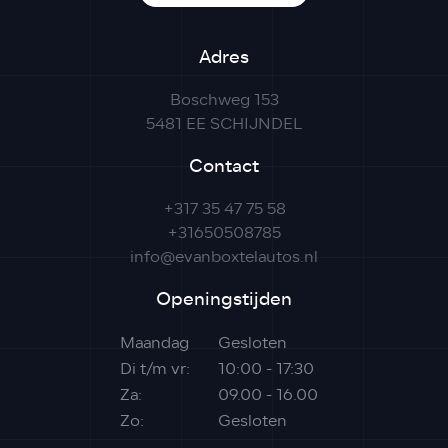
Adres
Boschweg 153
5481 EE SCHIJNDEL
Contact
+317 35 47 75 58
+31650508785
info@evanboxtelautos.nl
Openingstijden
Maandag
Gesloten
Di t/m vr:
10:00 - 17:30
Za:
09.00 - 16.00
Zo:
Gesloten