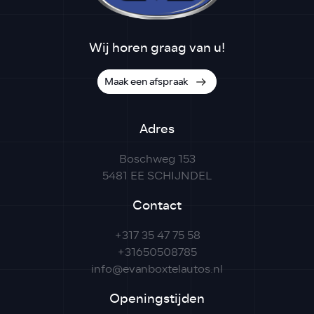
Wij horen graag van u!
Maak een afspraak
Adres
Boschweg 153
5481 EE SCHIJNDEL
Contact
+317 35 47 75 58
+31650508785
info@evanboxtelautos.nl
Openingstijden