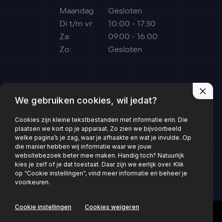
Maandag
Gesloten
Di t/m vr:
10:00 - 17:30
Za:
09.00 - 16.00
Zo:
Gesloten
We gebruiken cookies, wil jedat?
Cookies zijn kleine tekstbestanden met informatie erin. Die
plaatsen we kort op je apparaat. Zo zien we bijvoorbeeld
welke pagina’s je zag, waar je afhaakte en wat je invulde. Op
die manier hebben wij informatie waar we jouw
websitebezoek beter mee maken. Handig toch? Natuurlijk
Volg ons:
kies je zelf of je dat toestaat. Daar zijn we eerlijk over. Klik
op “Cookie instellingen”, vind meer informatie en beheer je
voorkeuren.
Privacy policy
Cookie instellingen
Cookies weigeren