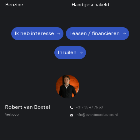
Benzine
Handgeschakeld
Ik heb interesse
Leasen / financieren
Inruilen
Robert van Boxtel
W
+317 35 47 75 58
Verkoop
Ve
info@evanboxtelautos.nl