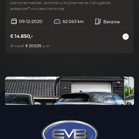
panoramadak, achteruitrijcamera, navigatie,
adaptief cruise controle
09-12-2020
62.063 km
Benzine
€ 14.850,-
Al vanaf
€ 200,55
p.m.